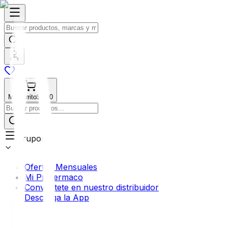
Mi Carrito
$0.00
Grupos
Ofertas Mensuales
Mi Profermaco
Conviértete en nuestro distribuidor
Descarga la App