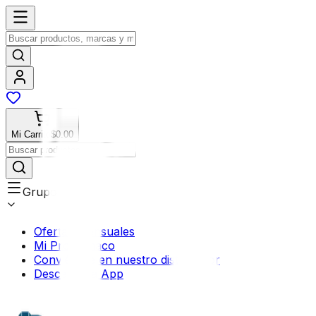
Mi Carrito
$0.00
Grupos
Ofertas Mensuales
Mi Profermaco
Conviértete en nuestro distribuidor
Descarga la App