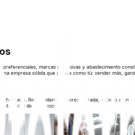
ios
s preferenciales, marcas exclusivas y abastecimiento const
con una empresa sólida que piensa como tú: vender más, gan
 Profermaco. Recibe atención personalizada, acceso a un a
entabilidad de tu negocio.