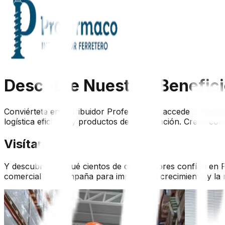
Descubre Nuestros Benefic
Conviértete en distribuidor Profermaco y accede a precio
logística eficiente y productos de alta rotación. Crece 
Visítanos
Y descubre por qué cientos de distribuidores confían en
comercial te acompaña para impulsar el crecimiento y la r