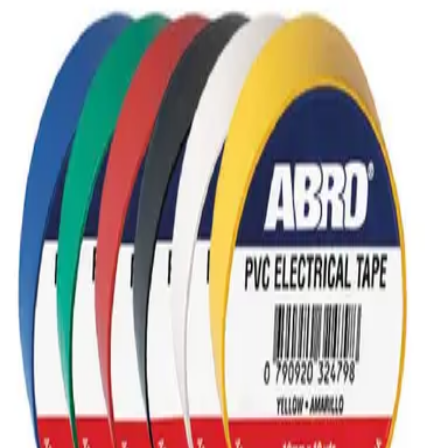
ABRO TAIPE VERDE 19MMX10YDS (500UxCJ)
|
ABRO
SKU:
T100650
.
41
$
0