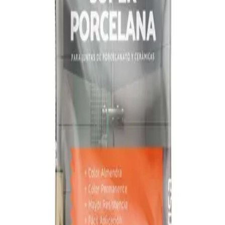
5% TITANIA PORCELANA CELESTE 2KG (25UxBULTO)
|
TITANIA
SKU:
T100611