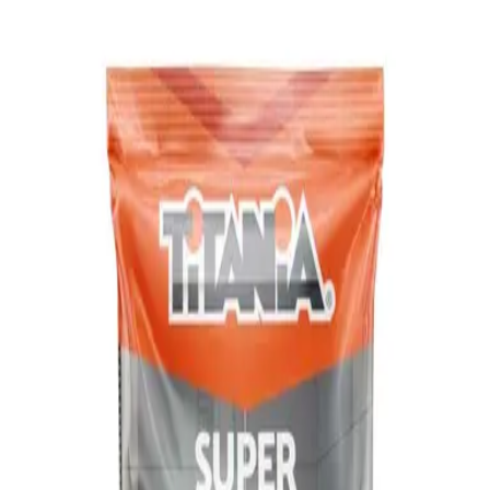
Mi Carrito
$0.00
Grupos
Ofertas Mensuales
Mi Profermaco
Conviértete en nuestro distribuidor
Descarga la App