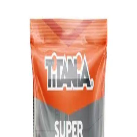
Mi Carrito
$0.00
Grupos
Ofertas Mensuales
Mi Profermaco
Conviértete en nuestro distribuidor
Descarga la App