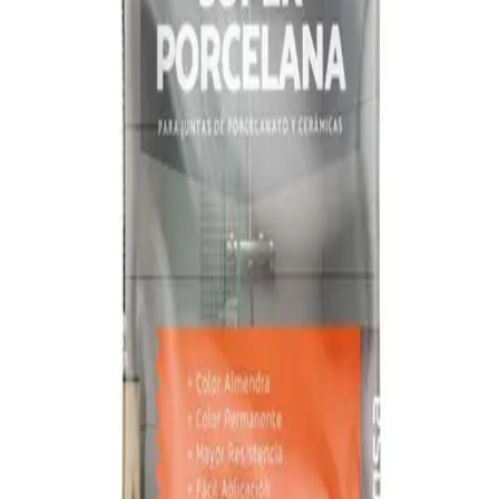
5% TITANIA PORCELANA CARAMELO 2KG
(25UxBULTO)
|
TITANIA
SKU:
T100610