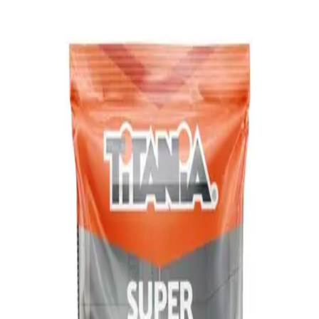
Mi Carrito
$0.00
Grupos
Ofertas Mensuales
Mi Profermaco
Conviértete en nuestro distribuidor
Descarga la App