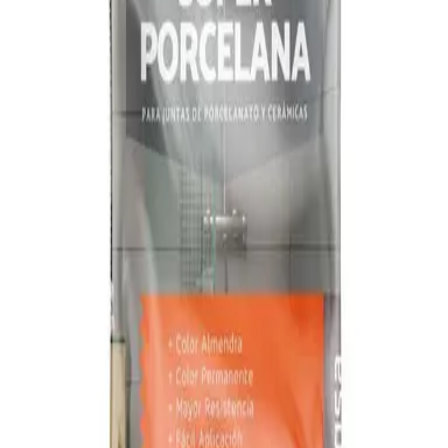
5% TITANIA PORCELANA ALMENDRA 2KG
(25UxBULTO)
|
TITANIA
SKU:
T100603