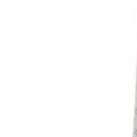
ADHE SPRAY 04 NEGRO MATE (12UXCJ)
|
COLAS, PE
SKU:
S196000
.
46
$
1