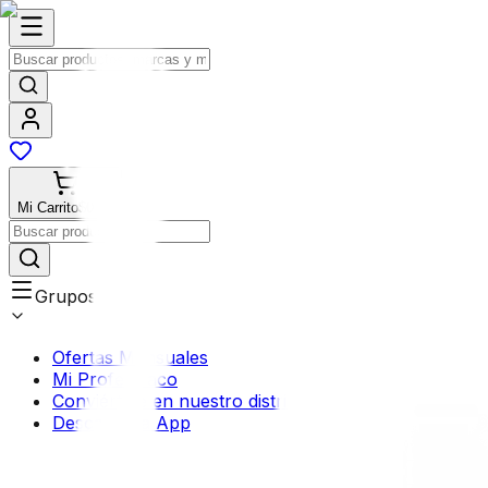
Mi Carrito
$0.00
Grupos
Ofertas Mensuales
Mi Profermaco
Conviértete en nuestro distribuidor
Descarga la App