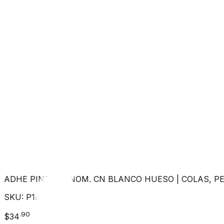
ADHE PINT ECONOM. CN BLANCO HUESO
|
COLAS, P
SKU:
P182833
.
90
$
34