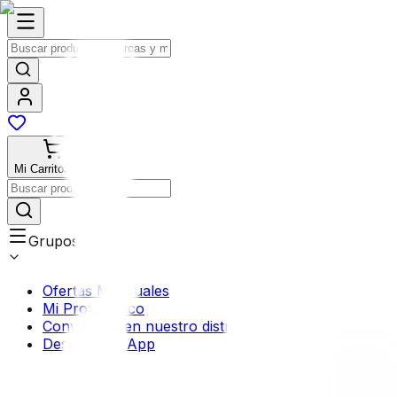
Mi Carrito
$0.00
Grupos
Ofertas Mensuales
Mi Profermaco
Conviértete en nuestro distribuidor
Descarga la App