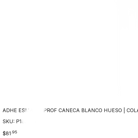
ADHE ESMALTE PROF CANECA BLANCO HUESO
|
COL
SKU:
P182823
.
95
$
81