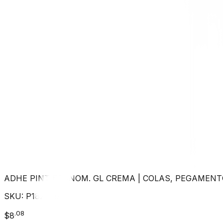
ADHE PINT ECONOM. GL CREMA
|
COLAS, PEGAMENT
SKU:
P182806
.
08
$
8