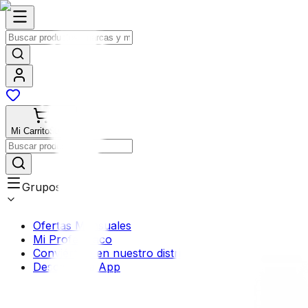
Mi Carrito
$0.00
Grupos
Ofertas Mensuales
Mi Profermaco
Conviértete en nuestro distribuidor
Descarga la App