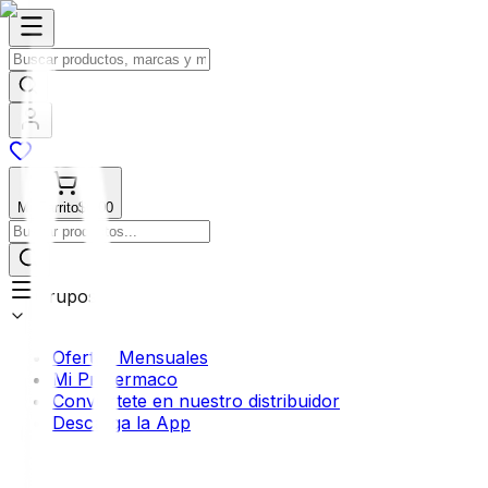
Mi Carrito
$0.00
Grupos
Ofertas Mensuales
Mi Profermaco
Conviértete en nuestro distribuidor
Descarga la App