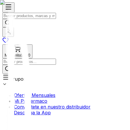
Mi Carrito
$0.00
Grupos
Ofertas Mensuales
Mi Profermaco
Conviértete en nuestro distribuidor
Descarga la App