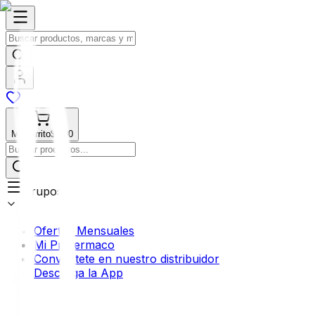
Mi Carrito
$0.00
Grupos
Ofertas Mensuales
Mi Profermaco
Conviértete en nuestro distribuidor
Descarga la App