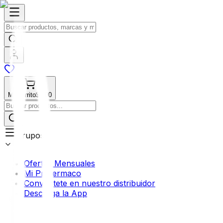
Mi Carrito
$0.00
Grupos
Ofertas Mensuales
Mi Profermaco
Conviértete en nuestro distribuidor
Descarga la App