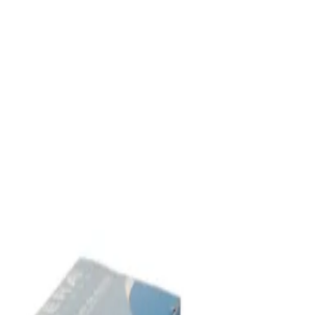
Mi Carrito
$0.00
Grupos
Ofertas Mensuales
Mi Profermaco
Conviértete en nuestro distribuidor
Descarga la App