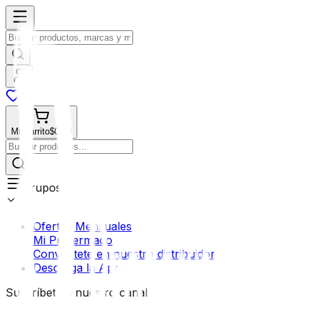
Mi Carrito
$0.00
Grupos
Ofertas Mensuales
Mi Profermaco
Conviértete en nuestro distribuidor
Descarga la App
Suscríbete a nuestro canal