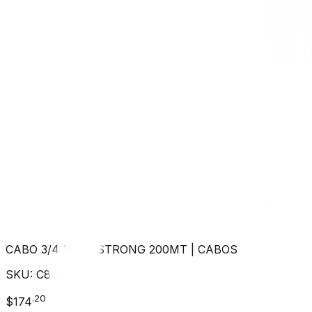
CABO 3/4 ROPE STRONG 200MT
|
CABOS
SKU:
C800250
.
20
$
174