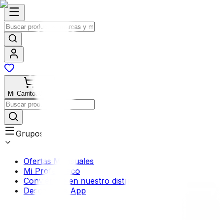
Mi Carrito
$0.00
Grupos
Ofertas Mensuales
Mi Profermaco
Conviértete en nuestro distribuidor
Descarga la App