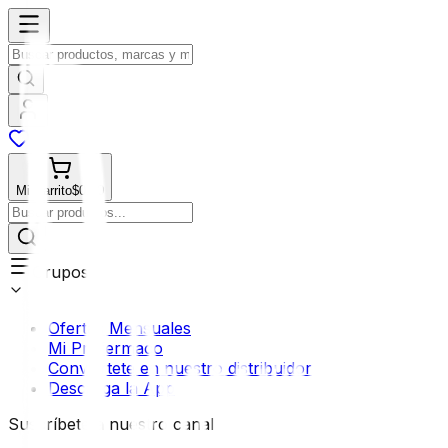
Mi Carrito
$0.00
Grupos
Ofertas Mensuales
Mi Profermaco
Conviértete en nuestro distribuidor
Descarga la App
Suscríbete a nuestro canal