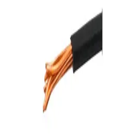
CABLEC CABLEADO #6 7H NEGRO AWG 100MT
|
CABLEC
SKU:
C101476