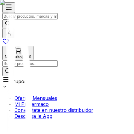
Mi Carrito
$0.00
Grupos
Ofertas Mensuales
Mi Profermaco
Conviértete en nuestro distribuidor
Descarga la App