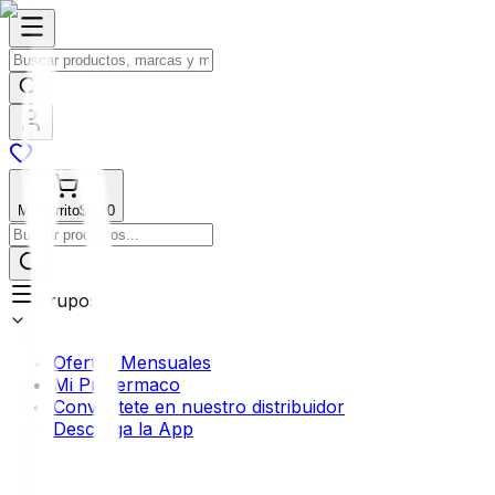
Mi Carrito
$0.00
Grupos
Ofertas Mensuales
Mi Profermaco
Conviértete en nuestro distribuidor
Descarga la App