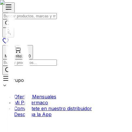
Mi Carrito
$0.00
Grupos
Ofertas Mensuales
Mi Profermaco
Conviértete en nuestro distribuidor
Descarga la App