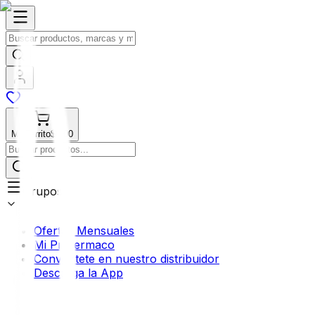
Mi Carrito
$0.00
Grupos
Ofertas Mensuales
Mi Profermaco
Conviértete en nuestro distribuidor
Descarga la App