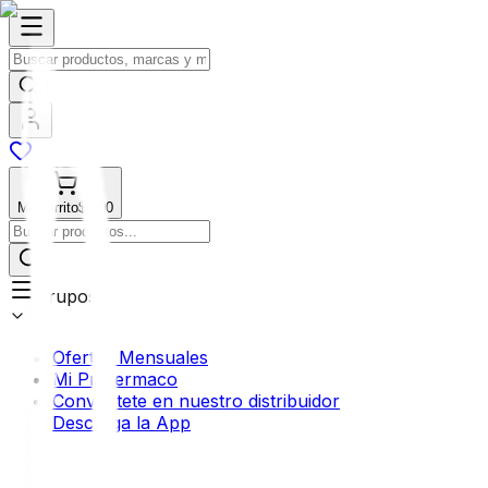
Mi Carrito
$0.00
Grupos
Ofertas Mensuales
Mi Profermaco
Conviértete en nuestro distribuidor
Descarga la App