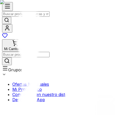
Mi Carrito
$0.00
Grupos
Ofertas Mensuales
Mi Profermaco
Conviértete en nuestro distribuidor
Descarga la App