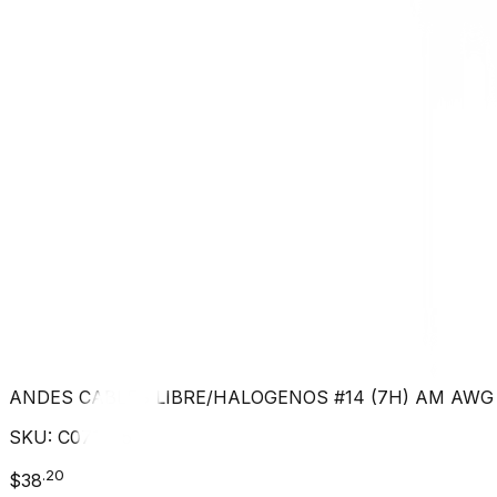
ANDES CABLES LIBRE/HALOGENOS #14 (7H) AM AWG
SKU:
C071905
.
20
$
38