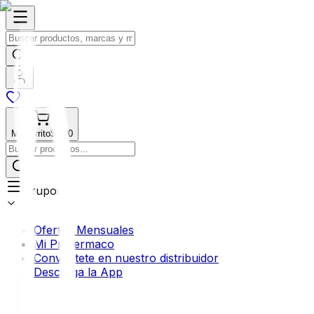
Mi Carrito
$0.00
Grupos
Ofertas Mensuales
Mi Profermaco
Conviértete en nuestro distribuidor
Descarga la App