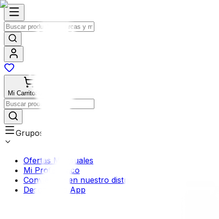
Mi Carrito
$0.00
Grupos
Ofertas Mensuales
Mi Profermaco
Conviértete en nuestro distribuidor
Descarga la App