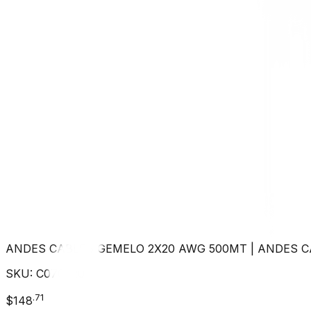
ANDES CABLES GEMELO 2X20 AWG 500MT
|
ANDES C
SKU:
C070820
.
71
$
148