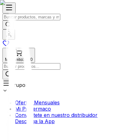
Mi Carrito
$0.00
Grupos
Ofertas Mensuales
Mi Profermaco
Conviértete en nuestro distribuidor
Descarga la App