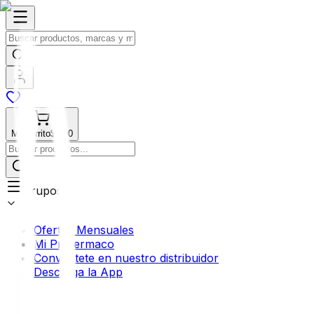
Mi Carrito
$0.00
Grupos
Ofertas Mensuales
Mi Profermaco
Conviértete en nuestro distribuidor
Descarga la App