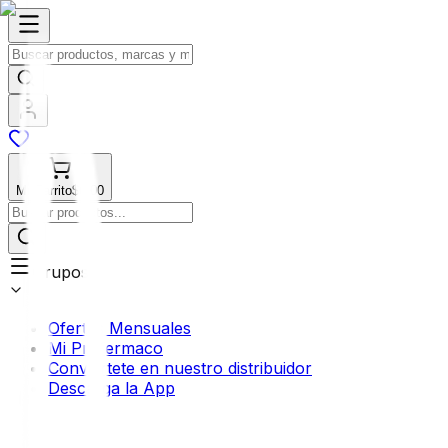
Mi Carrito
$0.00
Grupos
Ofertas Mensuales
Mi Profermaco
Conviértete en nuestro distribuidor
Descarga la App